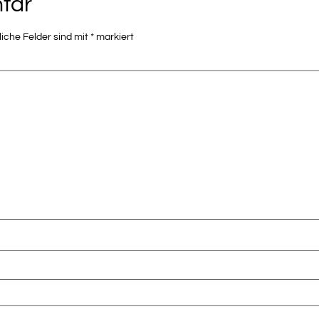
tar
liche Felder sind mit
*
markiert