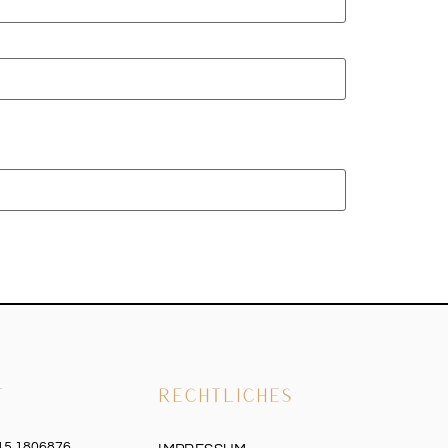
T
RECHTLICHES
515 1806876