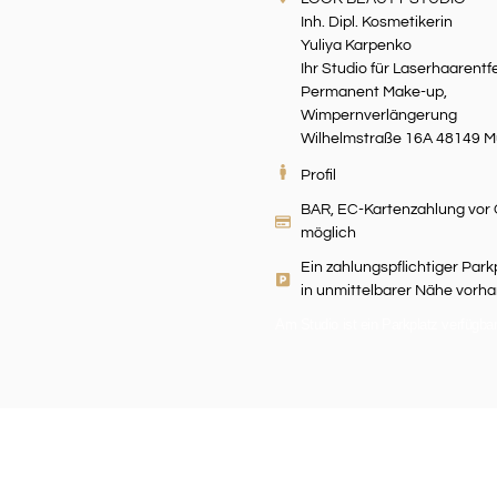
Inh. Dipl. Kosmetikerin
Yuliya Karpenko
Ihr Studio für Laserhaarentf
Permanent Make-up,
Wimpernverlängerung
Wilhelmstraße 16A 48149 M
Profil
BAR, EC-Kartenzahlung vor 
möglich
Ein zahlungspflichtiger Parkp
in unmittelbarer Nähe vorh
Am Studio ist ein Parkplatz verfügba